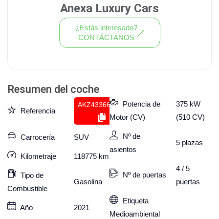
Anexa Luxury Cars
¿Estás interesado?
CONTÁCTANOS
Ver todo el stock de coches
Resumen del coche
Potencia de
375 kW
AKZ433669845
Referencia
Motor (CV)
(510 CV)
Nº de
Carrocería
SUV
5
plazas
asientos
Kilometraje
118775
km
4 / 5
Nº de puertas
Tipo de
puertas
Gasolina
Combustible
Etiqueta
Año
2021
Medioambiental