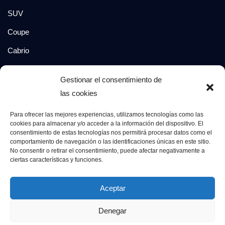
SUV
Coupe
Cabrio
SUV-Coupe
Gestionar el consentimiento de
Berlina
las cookies
Compacto
Para ofrecer las mejores experiencias, utilizamos tecnologías como las
cookies para almacenar y/o acceder a la información del dispositivo. El
consentimiento de estas tecnologías nos permitirá procesar datos como el
Síguenos en:
comportamiento de navegación o las identificaciones únicas en este sitio.
No consentir o retirar el consentimiento, puede afectar negativamente a
ciertas características y funciones.
© 2026 Grupo Luxury Cars. Todos los derechos
Aceptar
reservados.
Denegar
Aviso Legal
Política de Privacidad
Política de Cookies