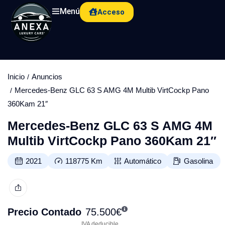
Menú
Acceso
Inicio
Anuncios
Mercedes-Benz GLC 63 S AMG 4M Multib VirtCockp Pano
360Kam 21″
Mercedes-Benz GLC 63 S AMG 4M
Multib VirtCockp Pano 360Kam 21″
2021
118775
Km
Automático
Gasolina
Precio Contado
75.500
€
IVA deducible