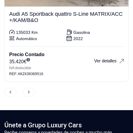
Audi A5 Sportback quattro S-Line MATRIX/ACC
+/KAM/B&O
135033 Km
Gasolina
Automático
2022
Precio Contado
Ver detalles
35.420
€
IVA deducible
REF: AKZ438369516
Únete a Grupo Luxury Cars
Recibe consejos y novedades de coches y mucho más.