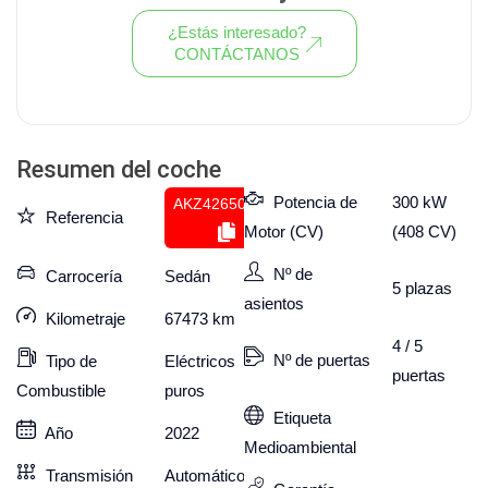
¿Estás interesado?
CONTÁCTANOS
Ver todo el stock de coches
Resumen del coche
Potencia de
300 kW
AKZ426509638
Referencia
Motor (CV)
(408 CV)
Nº de
Carrocería
Sedán
5
plazas
asientos
Kilometraje
67473
km
4 / 5
Nº de puertas
Tipo de
Eléctricos
puertas
Combustible
puros
Etiqueta
Año
2022
Medioambiental
Transmisión
Automático