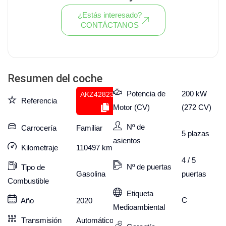
¿Estás interesado?
CONTÁCTANOS
Ver todo el stock de coches
Resumen del coche
Potencia de
200 kW
AKZ428239541
Referencia
Motor (CV)
(272 CV)
Nº de
Carrocería
Familiar
5
plazas
asientos
Kilometraje
110497
km
4 / 5
Nº de puertas
Tipo de
puertas
Gasolina
Combustible
Etiqueta
C
Año
2020
Medioambiental
Transmisión
Automático