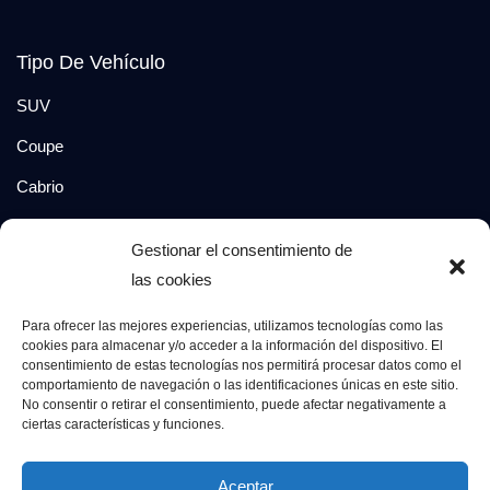
Tipo De Vehículo
SUV
Coupe
Cabrio
SUV-Coupe
Gestionar el consentimiento de
Berlina
las cookies
Compacto
Para ofrecer las mejores experiencias, utilizamos tecnologías como las
cookies para almacenar y/o acceder a la información del dispositivo. El
consentimiento de estas tecnologías nos permitirá procesar datos como el
Síguenos en:
comportamiento de navegación o las identificaciones únicas en este sitio.
No consentir o retirar el consentimiento, puede afectar negativamente a
ciertas características y funciones.
© 2026 Grupo Luxury Cars. Todos los derechos
Aceptar
reservados.