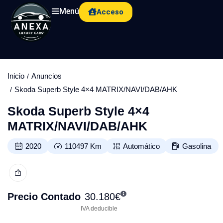
Menú
Acceso
Inicio
Anuncios
Skoda Superb Style 4×4 MATRIX/NAVI/DAB/AHK
Skoda Superb Style 4×4
MATRIX/NAVI/DAB/AHK
2020
110497
Km
Automático
Gasolina
Precio Contado
30.180
€
IVA deducible