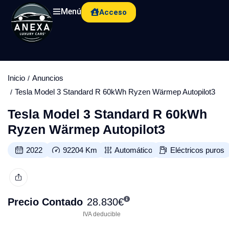
Menú
Acceso
Inicio
Anuncios
Tesla Model 3 Standard R 60kWh Ryzen Wärmep Autopilot3
Tesla Model 3 Standard R 60kWh
Ryzen Wärmep Autopilot3
2022
92204
Km
Automático
Eléctricos puros
Precio Contado
28.830
€
IVA deducible