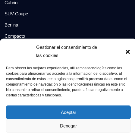
Cabrio
SUV-Coupe
Berlina
Compacto
Gestionar el consentimiento de
las cookies
Síguenos en:
Para ofrecer las mejores experiencias, utilizamos tecnologías como las
cookies para almacenar y/o acceder a la información del dispositivo. El
consentimiento de estas tecnologías nos permitirá procesar datos como el
© 2026 Grupo Luxury Cars. Todos los derechos
comportamiento de navegación o las identificaciones únicas en este sitio.
reservados.
No consentir o retirar el consentimiento, puede afectar negativamente a
ciertas características y funciones.
Aviso Legal
Política de Privacidad
Política de Cookies
Aceptar
Denegar