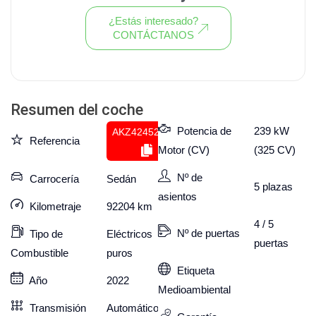
¿Estás interesado?
CONTÁCTANOS
Ver todo el stock de coches
Resumen del coche
Potencia de
239 kW
AKZ424525026
Referencia
Motor (CV)
(325 CV)
Nº de
Carrocería
Sedán
5
plazas
asientos
Kilometraje
92204
km
4 / 5
Nº de puertas
Tipo de
Eléctricos
puertas
Combustible
puros
Etiqueta
Año
2022
Medioambiental
Transmisión
Automático