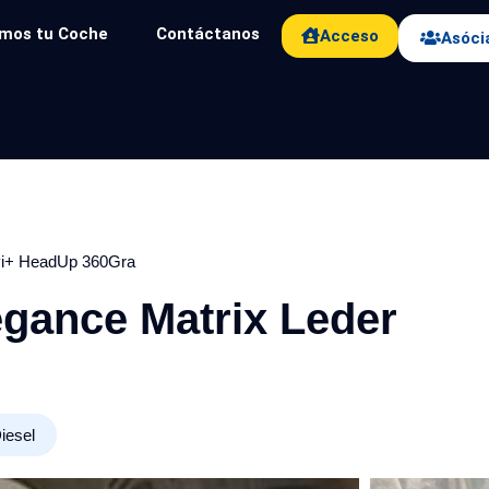
mos tu Coche
Contáctanos
Acceso
Asóci
vi+ HeadUp 360Gra
gance Matrix Leder
iesel