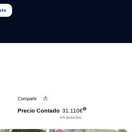
ate
Compartir
Precio Contado
31.110
€
IVA deducible