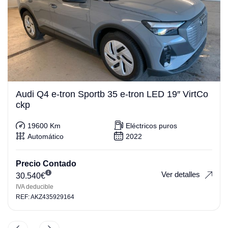
Audi Q4 e-tron Sportb 35 e-tron LED 19″ VirtCo
ckp
19600 Km
Eléctricos puros
Automático
2022
Precio Contado
Ver detalles
30.540
€
IVA deducible
REF: AKZ435929164