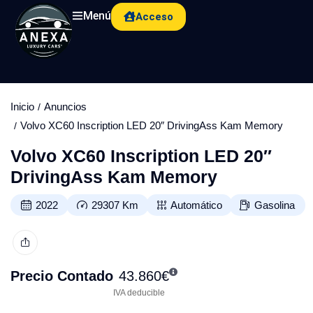
Menú
Acceso
Inicio
Anuncios
Volvo XC60 Inscription LED 20″ DrivingAss Kam Memory
Volvo XC60 Inscription LED 20″
DrivingAss Kam Memory
2022
29307
Km
Automático
Gasolina
Precio Contado
43.860
€
IVA deducible