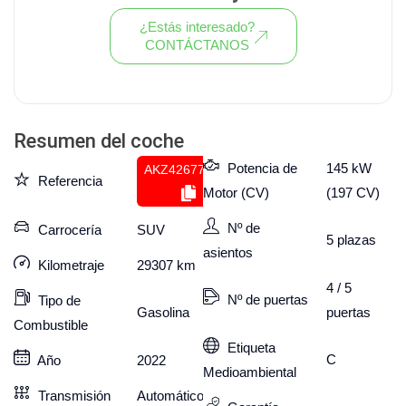
¿Estás interesado?
CONTÁCTANOS
Ver todo el stock de coches
Resumen del coche
Potencia de
145 kW
AKZ426779608
Referencia
Motor (CV)
(197 CV)
Nº de
Carrocería
SUV
5
plazas
asientos
Kilometraje
29307
km
4 / 5
Nº de puertas
Tipo de
puertas
Gasolina
Combustible
Etiqueta
C
Año
2022
Medioambiental
Transmisión
Automático