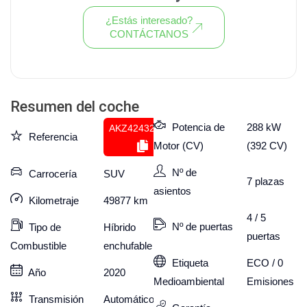
¿Estás interesado?
CONTÁCTANOS
Ver todo el stock de coches
Resumen del coche
Potencia de
288 kW
AKZ424323973
Referencia
Motor (CV)
(392 CV)
Nº de
Carrocería
SUV
7
plazas
asientos
Kilometraje
49877
km
4 / 5
Nº de puertas
Tipo de
Híbrido
puertas
Combustible
enchufable
Etiqueta
ECO / 0
Año
2020
Medioambiental
Emisiones
Transmisión
Automático