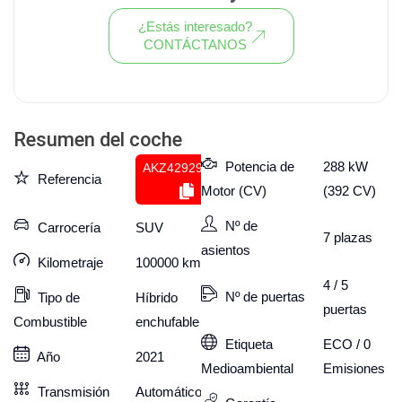
¿Estás interesado?
CONTÁCTANOS
Ver todo el stock de coches
Resumen del coche
Potencia de
288 kW
AKZ429293593
Referencia
Motor (CV)
(392 CV)
Nº de
Carrocería
SUV
7
plazas
asientos
Kilometraje
100000
km
4 / 5
Nº de puertas
Tipo de
Híbrido
puertas
Combustible
enchufable
Etiqueta
ECO / 0
Año
2021
Medioambiental
Emisiones
Transmisión
Automático