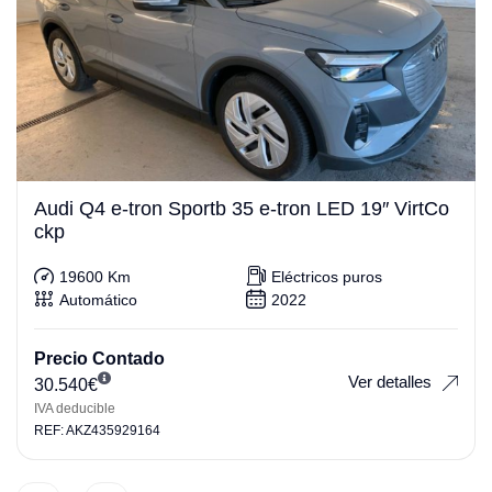
Audi Q4 e-tron Sportb 35 e-tron LED 19″ VirtCo
ckp
19600 Km
Eléctricos puros
Automático
2022
Precio Contado
Ver detalles
30.540
€
IVA deducible
REF: AKZ435929164