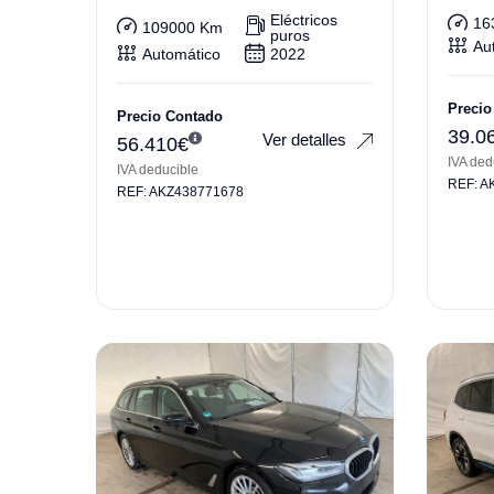
21″|Burmester
Eléctricos
16
109000 Km
puros
Au
Automático
2022
Precio
Precio Contado
39.0
Ver detalles
56.410
€
IVA ded
IVA deducible
REF: A
REF: AKZ438771678