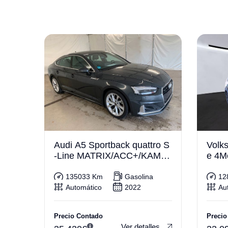
Audi A5 Sportback quattro S
Volk
-Line MATRIX/ACC+/KAM/B
e 4M
&O
RTU
135033 Km
Gasolina
12
Automático
2022
Au
Precio Contado
Precio
Ver detalles