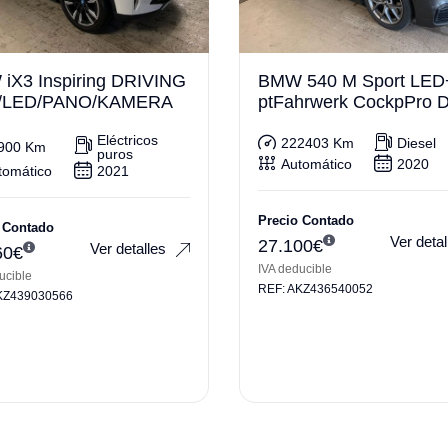
iX3 Inspiring DRIVING
BMW 540 M Sport LED
/LED/PANO/KAMERA
ptFahrwerk CockpPro D
g+
Eléctricos
222403 Km
Diesel
900 Km
puros
Automático
2020
tomático
2021
Precio Contado
 Contado
Ver detal
27.100
€
Ver detalles
60
€
IVA deducible
ucible
REF: AKZ436540052
KZ439030566