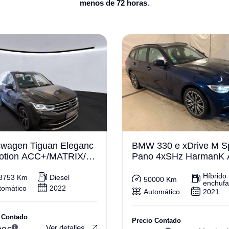
menos de 72 horas
.
swagen Tiguan Eleganc
BMW 330 e xDrive M S
otion ACC+/MATRIX/VI
Pano 4xSHz HarmanK
AL/AHK
360°
Híbrido
8753 Km
Diesel
50000 Km
enchufa
tomático
2022
Automático
2021
 Contado
Precio Contado
Ver detalles