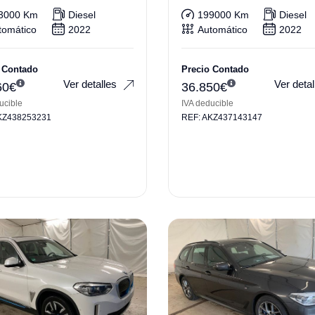
3000 Km
Diesel
199000 Km
Diesel
tomático
2022
Automático
2022
 Contado
Precio Contado
Ver detalles
Ver detal
60
€
36.850
€
ucible
IVA deducible
KZ438253231
REF: AKZ437143147