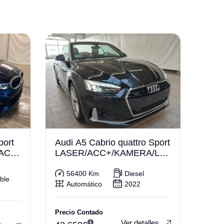
port
Audi A5 Cabrio quattro Sport
 ACC
LASER/ACC+/KAMERA/LE
DER
56400 Km
Diesel
ble
Automático
2022
Precio Contado
Ver detalles