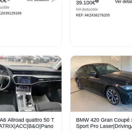
90
€
Ver detal
39.100
€
ucible
IVA deducible
KZ439129169
REF: AKZ438278205
A6 Allroad quattro 50 T
BMW 420 Gran Coupé 
ATRIX|ACC|B&O|Pano
Sport Pro Laser|Drivin