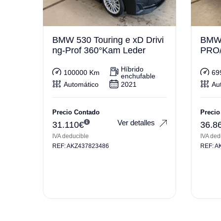
BMW 530 Touring e xD Drivi
BMW 
ng-Prof 360°Kam Leder
PRO
Híbrido
100000 Km
69
enchufable
Automático
2021
Au
Precio Contado
Precio
Ver detalles
31.110
€
36.8
IVA deducible
IVA ded
REF: AKZ437823486
REF: A