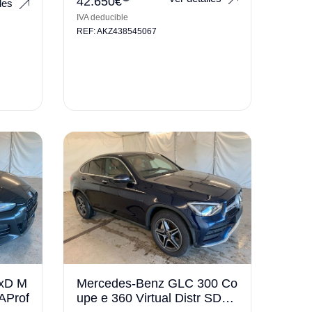
42.650
€
les
IVA deducible
REF: AKZ438545067
xD M
Mercedes-Benz GLC 300 Co
gAProf
upe e 360 Virtual Distr SDac