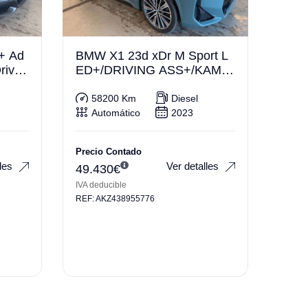
+ Ad
BMW X1 23d xDr M Sport L
rivin
ED+/DRIVING ASS+/KAME
RA/AHK
58200 Km
Diesel
Automático
2023
Precio Contado
les
Ver detalles
49.430
€
IVA deducible
REF: AKZ438955776