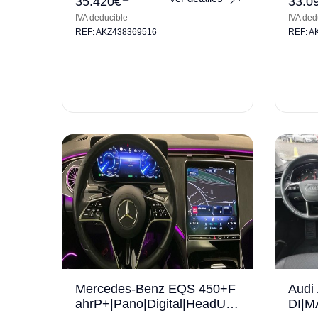
35.420
€
33.0
IVA deducible
IVA ded
REF: AKZ438369516
REF: A
Mercedes-Benz EQS 450+F
Audi 
ahrP+|Pano|Digital|HeadUp|
DI|M