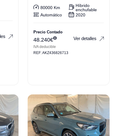
h Airmatic
Híbrido
80000 Km
enchufable
Automático
2020
Precio Contado
les
Ver detalles
48.240
€
IVA deducible
REF: AKZ436826713