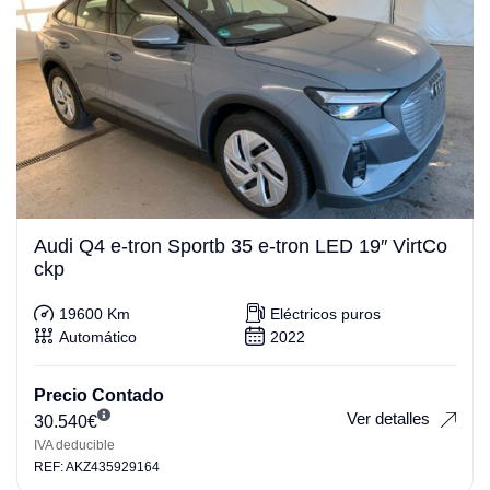
Audi Q4 e-tron Sportb 35 e-tron LED 19″ VirtCo
ckp
19600 Km
Eléctricos puros
Automático
2022
Precio Contado
Ver detalles
30.540
€
IVA deducible
REF: AKZ435929164