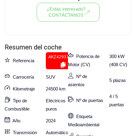
¿Estás interesado?
CONTÁCTANOS
Ver todo el stock de coches
Resumen del coche
Potencia de
300 kW
AKZ429375045
Referencia
Motor (CV)
(408 CV)
Nº de
Carrocería
SUV
5
plazas
asientos
Kilometraje
24500
km
4 / 5
Nº de puertas
Tipo de
Eléctricos
puertas
Combustible
puros
Etiqueta
Año
2024
Medioambiental
Transmisión
Automático