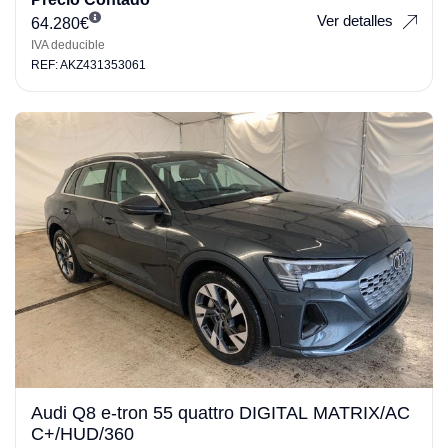
Ver detalles
64.280
€
IVA deducible
REF: AKZ431353061
Audi Q8 e-tron 55 quattro DIGITAL MATRIX/AC
C+/HUD/360