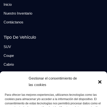
Inicio
Nuestro Inventario
Contáctanos
Tipo De Vehículo
SUV
Coupe
Cabrio
SUV-Coupe
Gestionar el consentimiento de
Berlina
las cookies
Compacto
Para ofrecer las mejores experiencias, utilizamos tecnologías como las
cookies para almacenar y/o acceder a la información del dispositivo. El
consentimiento de estas tecnologías nos permitirá procesar datos como el
Síguenos en: