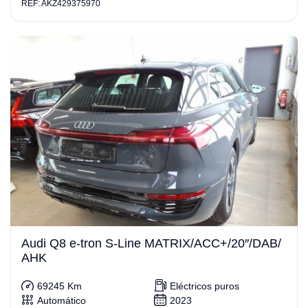
REF: AKZ429375970
Audi Q8 e-tron S-Line MATRIX/ACC+/20″/DAB/
AHK
69245 Km
Eléctricos puros
Automático
2023