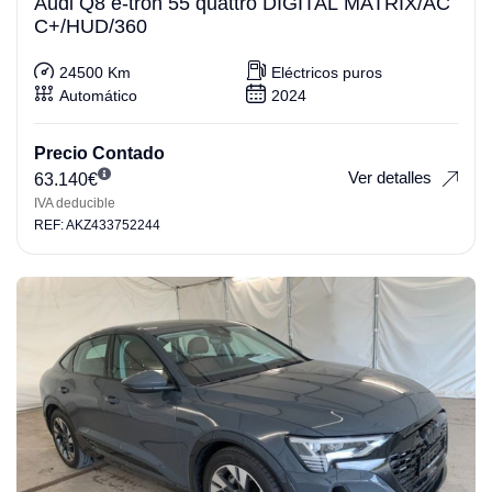
Audi Q8 e-tron 55 quattro DIGITAL MATRIX/AC
C+/HUD/360
24500 Km
Eléctricos puros
Automático
2024
Precio Contado
Ver detalles
63.140
€
IVA deducible
REF: AKZ433752244