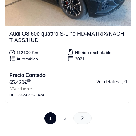
Audi Q8 60e quattro S-Line HD-MATRIX/NACH
T ASS/HUD
112100 Km
Híbrido enchufable
Automático
2021
Precio Contado
Ver detalles
65.420
€
IVA deducible
REF: AKZ429371634
1
2