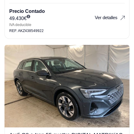
Precio Contado
Ver detalles
49.430
€
IVA deducible
REF: AKZ438549922