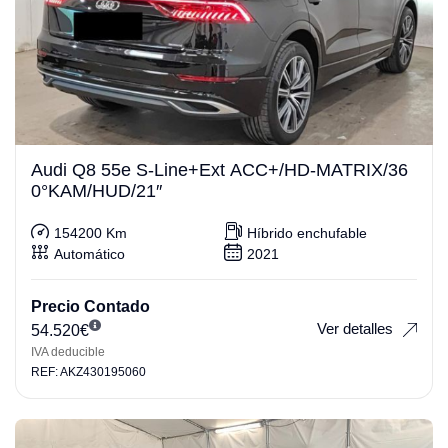
Audi Q8 55e S-Line+Ext ACC+/HD-MATRIX/36
0°KAM/HUD/21″
154200 Km
Híbrido enchufable
Automático
2021
Precio Contado
Ver detalles
54.520
€
IVA deducible
REF: AKZ430195060