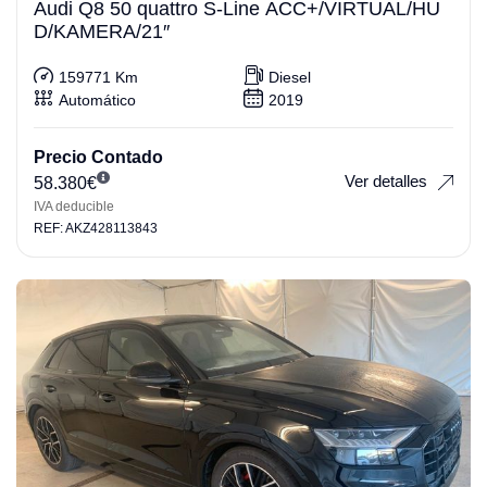
Audi Q8 50 quattro S-Line ACC+/VIRTUAL/HU
D/KAMERA/21″
159771 Km
Diesel
Automático
2019
Precio Contado
Ver detalles
58.380
€
IVA deducible
REF: AKZ428113843