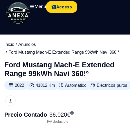
Menú
Acceso
Inicio
Anuncios
Ford Mustang Mach-E Extended Range 99kWh Navi 360!°
Ford Mustang Mach-E Extended
Range 99kWh Navi 360!°
2022
41812
Km
Automático
Eléctricos puros
Precio Contado
36.020
€
IVA deducible