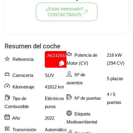
¿Estás interesado?
CONTÁCTANOS
Ver todo el stock de coches
Resumen del coche
Potencia de
216 kW
AKZ426532244
Referencia
Motor (CV)
(294 CV)
Nº de
Carrocería
SUV
5
plazas
asientos
Kilometraje
41812
km
4 / 5
Nº de puertas
Tipo de
Eléctricos
puertas
Combustible
puros
Etiqueta
Año
2022
Medioambiental
Transmisión
Automático