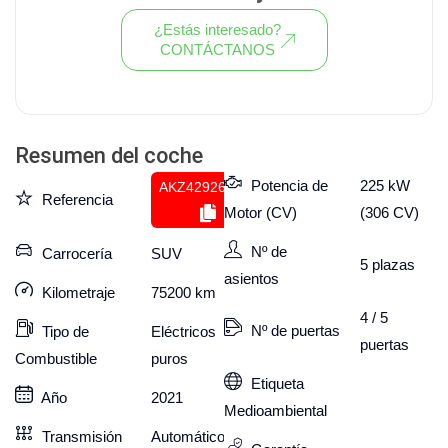
¿Estás interesado?
CONTÁCTANOS
Ver todo el stock de coches
Resumen del coche
Potencia de
225 kW
AKZ429264549
Referencia
Motor (CV)
(306 CV)
Nº de
Carrocería
SUV
5
plazas
asientos
Kilometraje
75200
km
4 / 5
Nº de puertas
Tipo de
Eléctricos
puertas
Combustible
puros
Etiqueta
Año
2021
Medioambiental
Transmisión
Automático