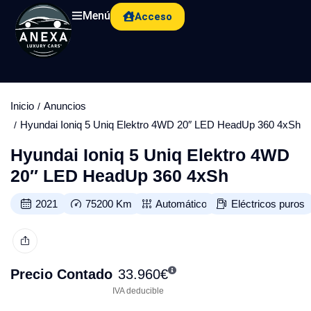
Menú
Acceso
Inicio
Anuncios
Hyundai Ioniq 5 Uniq Elektro 4WD 20″ LED HeadUp 360 4xSh
Hyundai Ioniq 5 Uniq Elektro 4WD
20″ LED HeadUp 360 4xSh
2021
75200
Km
Automático
Eléctricos puros
Precio Contado
33.960
€
IVA deducible