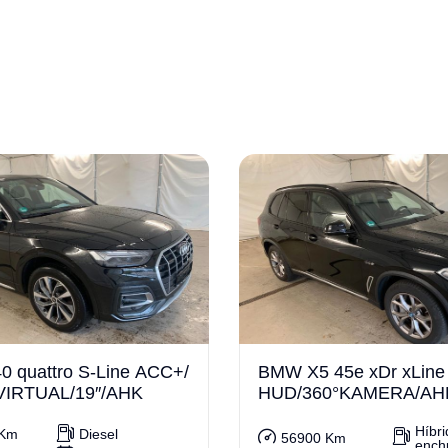
0 quattro S-Line ACC+/
BMW X5 45e xDr xLine
VIRTUAL/19″/AHK
HUD/360°KAMERA/AH
Híbri
 Km
Diesel
56900 Km
ench