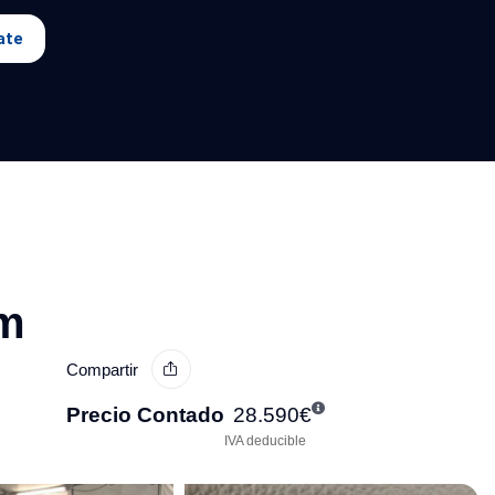
ate
am
Compartir
Precio Contado
28.590
€
IVA deducible