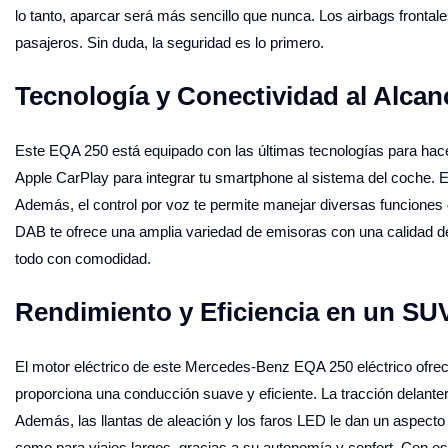
lo tanto, aparcar será más sencillo que nunca. Los airbags frontale
pasajeros. Sin duda, la seguridad es lo primero.
Tecnología y Conectividad al Alca
Este EQA 250 está equipado con las últimas tecnologías para hacer
Apple CarPlay para integrar tu smartphone al sistema del coche. E
Además, el control por voz te permite manejar diversas funciones de
DAB te ofrece una amplia variedad de emisoras con una calidad de
todo con comodidad.
Rendimiento y Eficiencia en un SUV
El motor eléctrico de este Mercedes-Benz EQA 250 eléctrico ofr
proporciona una conducción suave y eficiente. La tracción delante
Además, las llantas de aleación y los faros LED le dan un aspecto
como para viajes largos, gracias a su autonomía y confort. Con est