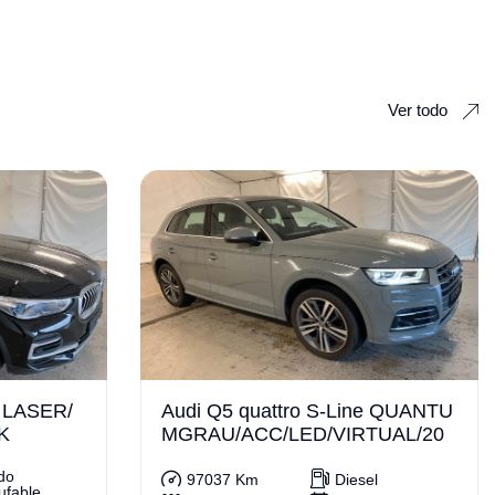
Ver todo
 LASER/
Audi Q5 quattro S-Line QUANTU
K
MGRAU/ACC/LED/VIRTUAL/20
do
97037 Km
Diesel
ufable