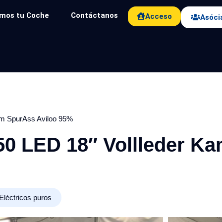
mos tu Coche
Contáctanos
Acceso
Asóci
m SpurAss Aviloo 95%
0 LED 18″ Vollleder K
Eléctricos puros