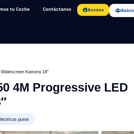
mos tu Coche
Contáctanos
Acceso
Asóci
 Widescreen Kamera 18″
0 4M Progressive LED
8″
léctricos puros