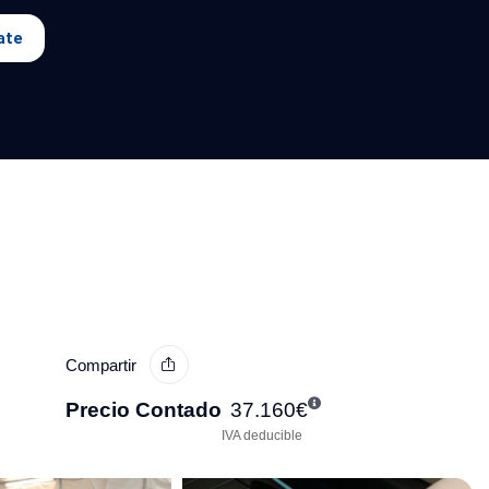
ate
Compartir
Precio Contado
37.160
€
IVA deducible