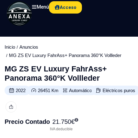
Menú
Acceso
Inicio
Anuncios
MG ZS EV Luxury FahrAss+ Panorama 360°K Vollleder
MG ZS EV Luxury FahrAss+
Panorama 360°K Vollleder
2022
26451
Km
Automático
Eléctricos puros
Precio Contado
21.750
€
IVA deducible