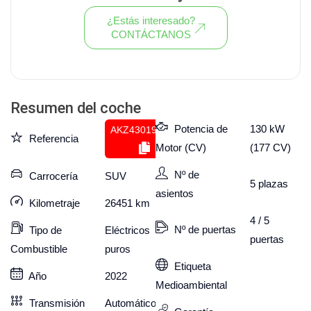
¿Estás interesado?
CONTÁCTANOS
Ver todo el stock de coches
Resumen del coche
Potencia de
130 kW
AKZ430191540
Referencia
Motor (CV)
(177 CV)
Nº de
Carrocería
SUV
5
plazas
asientos
Kilometraje
26451
km
4 / 5
Nº de puertas
Tipo de
Eléctricos
puertas
Combustible
puros
Etiqueta
Año
2022
Medioambiental
Transmisión
Automático