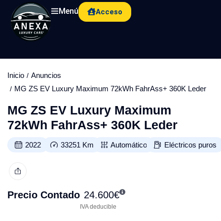
Menú
Acceso
Inicio
Anuncios
MG ZS EV Luxury Maximum 72kWh FahrAss+ 360K Leder
MG ZS EV Luxury Maximum
72kWh FahrAss+ 360K Leder
2022
33251
Km
Automático
Eléctricos puros
Precio Contado
24.600
€
IVA deducible