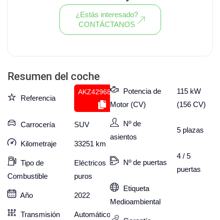
¿Estás interesado?
CONTÁCTANOS
Ver todo el stock de coches
Resumen del coche
Potencia de
115 kW
AKZ429686143
Referencia
Motor (CV)
(156 CV)
Nº de
Carrocería
SUV
5
plazas
asientos
Kilometraje
33251
km
4 / 5
Nº de puertas
Tipo de
Eléctricos
puertas
Combustible
puros
Etiqueta
Año
2022
Medioambiental
Transmisión
Automático